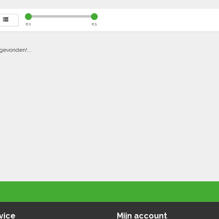
€
0
€
5
gevonden!...
vice
Mijn account