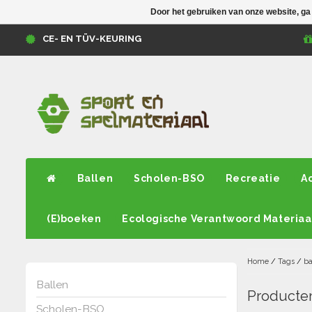
Door het gebruiken van onze website, ga
CE- EN TÜV-KEURING
Ballen
Scholen-BSO
Recreatie
A
(E)boeken
Ecologische Verantwoord Materiaa
Home
/
Tags
/
ba
Ballen
Producten
Scholen-BSO