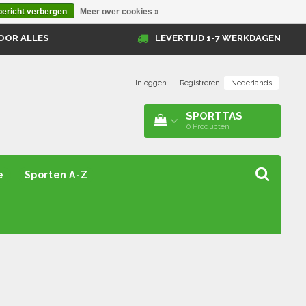
bericht verbergen
Meer over cookies »
OOR ALLES
LEVERTIJD 1-7 WERKDAGEN
Nederlands
Inloggen
|
Registreren
SPORTTAS
0
Producten
e
Sporten A-Z