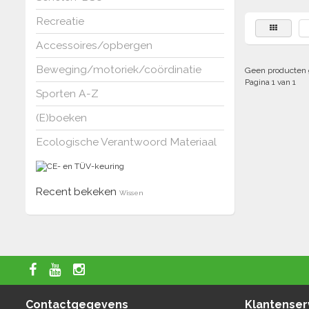
Recreatie
Accessoires/opbergen
Beweging/motoriek/coördinatie
Geen producten 
Pagina 1 van 1
Sporten A-Z
(E)boeken
Ecologische Verantwoord Materiaal
Recent bekeken
Wissen
Contactgegevens
Klantenser