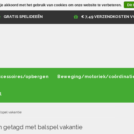
 je akkoord met het gebruik van cookies om onze website te verbeteren.
Dit 
GRATIS SPELIDEEËN
€ 7,49 VERZENDKOSTEN V
ccessoires/opbergen
Beweging/motoriek/coördinati
l
lspel vakantie
 getagd met balspel vakantie