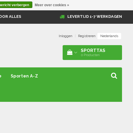
bericht verbergen
Meer over cookies »
OOR ALLES
LEVERTIJD 1-7 WERKDAGEN
Nederlands
Inloggen
|
Registreren
SPORTTAS
0
Producten
e
Sporten A-Z