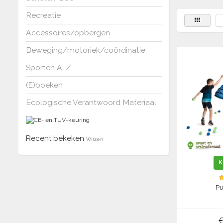
Recreatie
Accessoires/opbergen
Beweging/motoriek/coördinatie
Sporten A-Z
(E)boeken
Ecologische Verantwoord Materiaal
Recent bekeken
Wissen
K
Pu
€