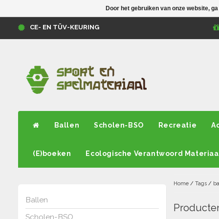
Door het gebruiken van onze website, ga
CE- EN TÜV-KEURING
Ballen
Scholen-BSO
Recreatie
A
(E)boeken
Ecologische Verantwoord Materiaa
Home
/
Tags
/
ba
Ballen
Producten
Scholen-BSO