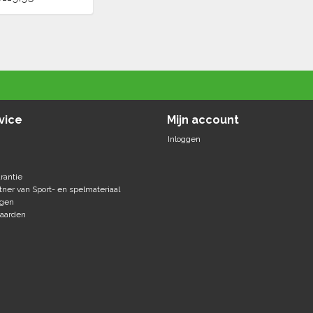
vice
Mijn account
Inloggen
rantie
tner van Sport- en spelmateriaal
agen
aarden