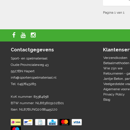
Pagina 1 van 1
Contactgegevens
Klantenser
Verzendkosten
Sport- en spelmateriaal
Betaalmethoden
Oude Provincialeweg 43
Wie zijn we
5527BN Hapert
Retourneren - ga
info@sportenspelmateriaal.nl
Jantje Beton, par
Tel: 0497843285
Veelgestelde vr
Algemene voorw
Privacy Policy
KvK nummer: 85384658
Blog
BTW nummer: NL863605102B01
Iban: NL87BUNQ2068445220