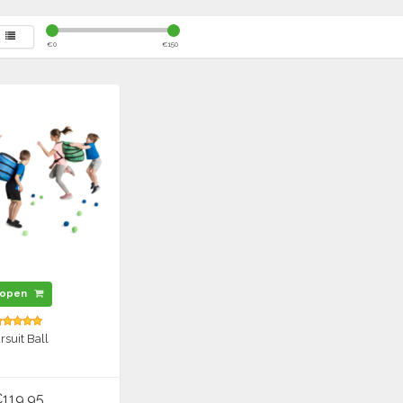
€
0
€
150
open
rsuit Ball
119,95