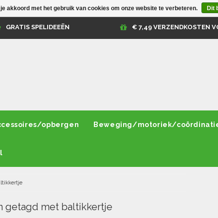
 je akkoord met het gebruik van cookies om onze website te verbeteren.
Dit 
GRATIS SPELIDEEËN
€ 7,49 VERZENDKOSTEN V
ccessoires/opbergen
Beweging/motoriek/coördinati
l
ltikkertje
 getagd met baltikkertje