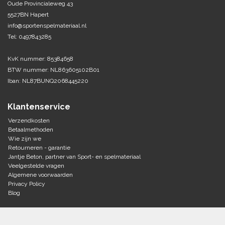
Oude Provincialeweg 43
5527BN Hapert
Tennis-Squash
info@sportenspelmateriaal.nl
Tel: 0497843285
Vechtsport
KvK nummer: 85384658
Voetbal
BTW nummer: NL863605102B01
Doelen
Iban: NL87BUNQ2068445220
Verzorging
Volleybal
Voetballen
Klantenservice
Overige/training
Zwemsport
Verzendkosten
Betaalmethoden
Wie zijn we
Retourneren - garantie
Jantje Beton, partner van Sport- en spelmateriaal
Veelgestelde vragen
Algemene voorwaarden
Privacy Policy
Blog