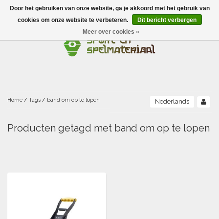
Door het gebruiken van onze website, ga je akkoord met het gebruik van
Menu
cookies om onze website te verbeteren.
Dit bericht verbergen
Meer over cookies »
Ballen
Foamballen met huid
Scholen-BSO
Balanceren
Foamballen zonder huid
Recreatie
Buitenspelen
Bouwen/constructie
Accessoires/opbergen
Foamballen gecoat
Home
/
Tags
/
band om op te lopen
Nederlands
Conditie/coördinatie
Camping
Beweging/motoriek/coördinatie
Gezelschapsspellen
Luchtgevulde ballen
Producten getagd met band om op te lopen
Fijne motoriek/tastbaar
Fluiten
Sporten A-Z
Jongleren-circusmateriaal
Gooien-vangen-werpen
Voetballen
Atletiek
Grove motoriek/beweging
(E)boeken
Hesjes, banden en lintjes
Sport- en speldagen
Mikken
Overige speelballen
Badminton
Ecologische Verantwoord Materiaal
Speciale educatie
Meten/tellen
Zwemmen en Waterpret
Rijden
Basketbal
Opbergen
Water en zand