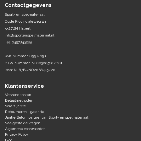
Contactgegevens
Tennis-Squash
Sport- en spelmateriaal
Oude Provincialeweg 43
Vechtsport
5527BN Hapert
info@sportenspelmateriaal.nl
Tel: 0497843285
Voetbal
Doelen
KvK nummer: 85384658
Verzorging
Volleybal
Voetballen
BTW nummer: NL863605102B01
Overige/training
Iban: NL87BUNQ2068445220
Zwemsport
Klantenservice
Verzendkosten
Betaalmethoden
Wie zijn we
Retourneren - garantie
Jantje Beton, partner van Sport- en spelmateriaal
Veelgestelde vragen
Algemene voorwaarden
Privacy Policy
Blog