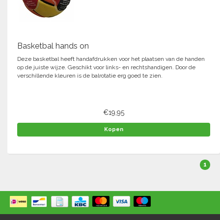
Springen
Fitness
Pionnen, hoepels en markering
Teamspelen
Bootcamp / hiit
Krachttraining
Golf
Basketbal hands on
Pompen
Sportschool/fysiotherapeut
Matten
Thuis trainen
Deze basketbal heeft handafdrukken voor het plaatsen van de handen
Handbal
op de juiste wijze. Geschikt voor links- en rechtshandigen. Door de
Overige
verschillende kleuren is de balrotatie erg goed te zien.
Hockey
Veiligheid en eerste hulp
€19,95
Honkbal-Softbal-Beeball
Dobbelstenen
Handschoenen
Kopen
Slagmateriaal
Korfbal
Ballen
Honken/ statieven
1
Lacrosse
Overige/training
Rugby/ American football
Tafeltennis