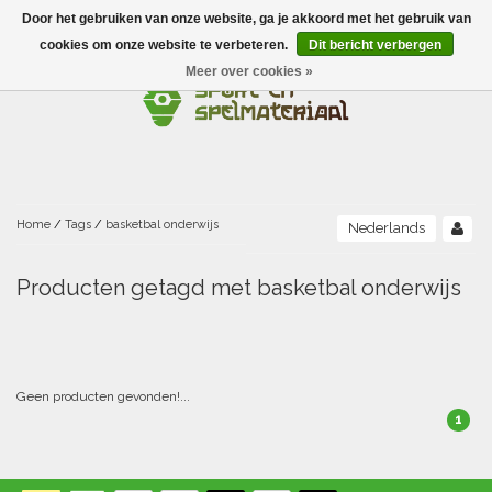
Door het gebruiken van onze website, ga je akkoord met het gebruik van
Menu
cookies om onze website te verbeteren.
Dit bericht verbergen
Meer over cookies »
Ballen
Foamballen met huid
Scholen-BSO
Balanceren
Foamballen zonder huid
Recreatie
Buitenspelen
Bouwen/constructie
Accessoires/opbergen
Foamballen gecoat
Home
/
Tags
/
basketbal onderwijs
Nederlands
Conditie/coördinatie
Camping
Beweging/motoriek/coördinatie
Gezelschapsspellen
Luchtgevulde ballen
Producten getagd met basketbal onderwijs
Fijne motoriek/tastbaar
Fluiten
Sporten A-Z
Jongleren-circusmateriaal
Gooien-vangen-werpen
Voetballen
Atletiek
Grove motoriek/beweging
(E)boeken
Hesjes, banden en lintjes
Sport- en speldagen
Mikken
Overige speelballen
Geen producten gevonden!...
1
Badminton
Ecologische Verantwoord Materiaal
Speciale educatie
Meten/tellen
Zwemmen en Waterpret
Rijden
Basketbal
Opbergen
Water en zand