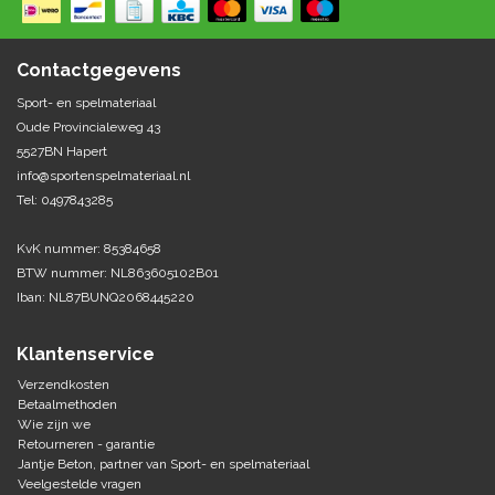
Springen
Fitness
Pionnen, hoepels en markering
Teamspelen
Bootcamp / hiit
Contactgegevens
Krachttraining
Golf
Sport- en spelmateriaal
Pompen
Sportschool/fysiotherapeut
Matten
Oude Provincialeweg 43
Thuis trainen
Handbal
5527BN Hapert
Overige
info@sportenspelmateriaal.nl
Tel: 0497843285
Hockey
Veiligheid en eerste hulp
KvK nummer: 85384658
Honkbal-Softbal-Beeball
Dobbelstenen
BTW nummer: NL863605102B01
Handschoenen
Iban: NL87BUNQ2068445220
Slagmateriaal
Korfbal
Ballen
Honken/ statieven
Klantenservice
Lacrosse
Overige/training
Verzendkosten
Betaalmethoden
Wie zijn we
Rugby/ American football
Retourneren - garantie
Jantje Beton, partner van Sport- en spelmateriaal
Tafeltennis
Veelgestelde vragen