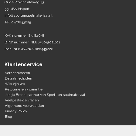
Oude Provincialeweg 43
5527BN Hapert
Tennis-Squash
info@sportenspelmateriaal.nl
Tel: 0497843285
Vechtsport
KvK nummer: 85384658
Voetbal
BTW nummer: NL863605102B01
Doelen
Iban: NL87BUNQ2068445220
Verzorging
Volleybal
Voetballen
Klantenservice
Overige/training
Zwemsport
Verzendkosten
Betaalmethoden
Wie zijn we
Retourneren - garantie
Jantje Beton, partner van Sport- en spelmateriaal
Veelgestelde vragen
Algemene voorwaarden
Privacy Policy
Blog