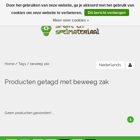
Door het gebruiken van onze website, ga je akkoord met het gebruik van
Menu
cookies om onze website te verbeteren.
Dit bericht verbergen
Meer over cookies »
Ballen
Foamballen met huid
Scholen-BSO
Balanceren
Foamballen zonder huid
Recreatie
Buitenspelen
Bouwen/constructie
Accessoires/opbergen
Foamballen gecoat
Home
/
Tags
/
beweeg zak
Nederlands
Conditie/coördinatie
Camping
Beweging/motoriek/coördinatie
Gezelschapsspellen
Luchtgevulde ballen
Producten getagd met beweeg zak
Fijne motoriek/tastbaar
Fluiten
Sporten A-Z
Jongleren-circusmateriaal
Gooien-vangen-werpen
Voetballen
Atletiek
Grove motoriek/beweging
(E)boeken
Hesjes, banden en lintjes
Sport- en speldagen
Mikken
Overige speelballen
Geen producten gevonden!...
1
Badminton
Ecologische Verantwoord Materiaal
Speciale educatie
Meten/tellen
Zwemmen en Waterpret
Rijden
Basketbal
Opbergen
Water en zand