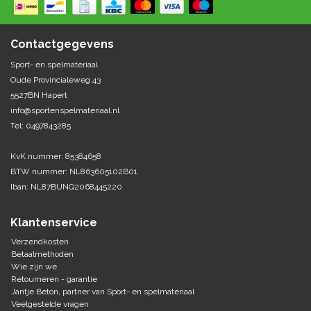
Springen
Fitness
Pionnen, hoepels en markering
Teamspelen
Bootcamp / hiit
Contactgegevens
Krachttraining
Golf
Sport- en spelmateriaal
Pompen
Sportschool/fysiotherapeut
Matten
Oude Provincialeweg 43
Thuis trainen
Handbal
5527BN Hapert
Overige
info@sportenspelmateriaal.nl
Tel: 0497843285
Hockey
Veiligheid en eerste hulp
KvK nummer: 85384658
Honkbal-Softbal-Beeball
Dobbelstenen
BTW nummer: NL863605102B01
Handschoenen
Iban: NL87BUNQ2068445220
Slagmateriaal
Korfbal
Ballen
Honken/ statieven
Klantenservice
Lacrosse
Overige/training
Verzendkosten
Betaalmethoden
Wie zijn we
Rugby/ American football
Retourneren - garantie
Jantje Beton, partner van Sport- en spelmateriaal
Tafeltennis
Veelgestelde vragen