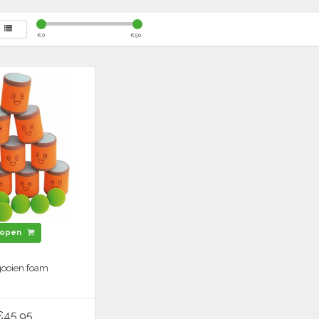
€
0
€
50
open
gooien foam
€45,95