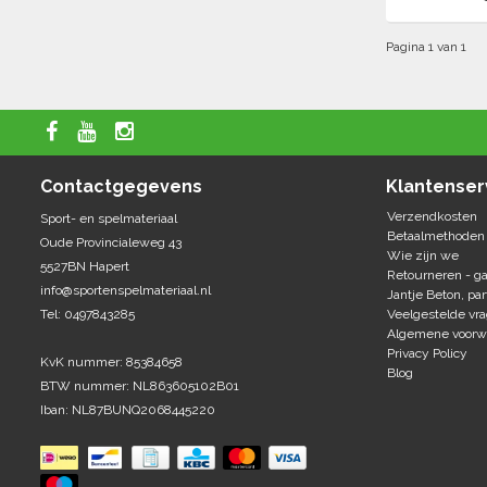
Pagina 1 van 1
Contactgegevens
Klantenser
Verzendkosten
Sport- en spelmateriaal
Betaalmethoden
Oude Provincialeweg 43
Wie zijn we
5527BN Hapert
Retourneren - ga
info@sportenspelmateriaal.nl
Jantje Beton, par
Tel: 0497843285
Veelgestelde vr
Algemene voorw
Privacy Policy
KvK nummer: 85384658
Blog
BTW nummer: NL863605102B01
Iban: NL87BUNQ2068445220