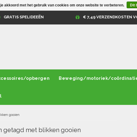
 je akkoord met het gebruik van cookies om onze website te verbeteren.
Dit 
GRATIS SPELIDEEËN
€ 7,49 VERZENDKOSTEN V
ccessoires/opbergen
Beweging/motoriek/coördinati
l
ikken gooien
 getagd met blikken gooien