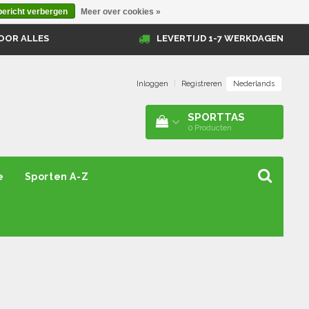
bericht verbergen
Meer over cookies »
OOR ALLES
LEVERTIJD 1-7 WERKDAGEN
Nederlands
Inloggen
|
Registreren
SPORTTAS
0
Producten
e
Sporten A-Z