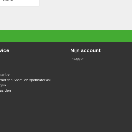
vice
Mijn account
Inloggen
rantie
tner van Sport- en spelmateriaal
agen
aarden