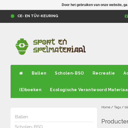
Door het gebruiken van onze website, ga
CE- EN TÜV-KEURING
Ballen
Scholen-BSO
Recreatie
A
(E)boeken
Ecologische Verantwoord Materiaa
Home
/
Tags
/
bl
Ballen
Producten
Scholen-BSO