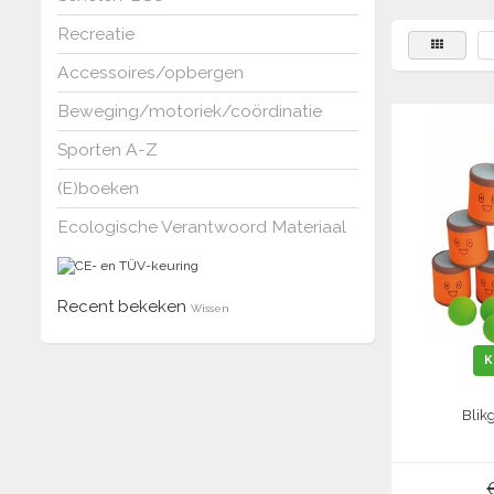
Recreatie
Accessoires/opbergen
Beweging/motoriek/coördinatie
Sporten A-Z
(E)boeken
Ecologische Verantwoord Materiaal
Recent bekeken
Wissen
K
Blik