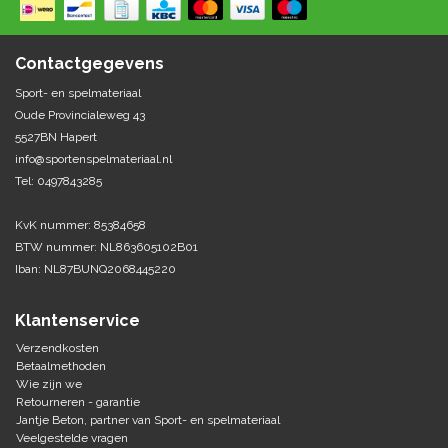
Springen
Fitness
Pionnen, hoepels en markering
Teamspelen
Bootcamp / hiit
Contactgegevens
Krachttraining
Golf
Sport- en spelmateriaal
Pompen
Sportschool/fysiotherapeut
Matten
Oude Provincialeweg 43
Thuis trainen
Handbal
5527BN Hapert
Overige
info@sportenspelmateriaal.nl
Tel: 0497843285
Hockey
Veiligheid en eerste hulp
KvK nummer: 85384658
Honkbal-Softbal-Beeball
Dobbelstenen
BTW nummer: NL863605102B01
Handschoenen
Iban: NL87BUNQ2068445220
Slagmateriaal
Korfbal
Ballen
Honken/ statieven
Klantenservice
Lacrosse
Overige/training
Verzendkosten
Betaalmethoden
Wie zijn we
Rugby/ American football
Retourneren - garantie
Jantje Beton, partner van Sport- en spelmateriaal
Tafeltennis
Veelgestelde vragen