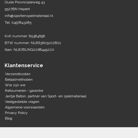
Oude Provincialeweg 43
5527BN Hapert
Tennis-Squash
info@sportenspelmateriaal.nl
Tel: 0497843285
Vechtsport
KvK nummer: 85384658
Voetbal
BTW nummer: NL863605102B01
Doelen
Iban: NL87BUNQ2068445220
Verzorging
Volleybal
Voetballen
Klantenservice
Overige/training
Zwemsport
Verzendkosten
Betaalmethoden
Wie zijn we
Retourneren - garantie
Jantje Beton, partner van Sport- en spelmateriaal
Veelgestelde vragen
Algemene voorwaarden
Privacy Policy
Blog