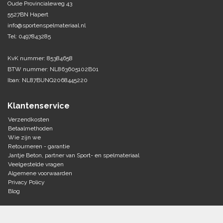
Oude Provincialeweg 43
5527BN Hapert
Tennis-Squash
info@sportenspelmateriaal.nl
Tel: 0497843285
Vechtsport
KvK nummer: 85384658
Voetbal
BTW nummer: NL863605102B01
Doelen
Iban: NL87BUNQ2068445220
Verzorging
Volleybal
Voetballen
Klantenservice
Overige/training
Zwemsport
Verzendkosten
Betaalmethoden
Wie zijn we
Retourneren - garantie
Jantje Beton, partner van Sport- en spelmateriaal
Veelgestelde vragen
Algemene voorwaarden
Privacy Policy
Blog