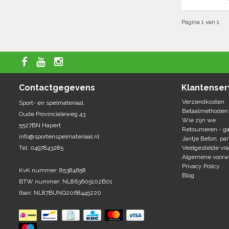
Pagina 1 van 1
Contactgegevens
Klantenser
Verzendkosten
Sport- en spelmateriaal
Betaalmethoden
Oude Provincialeweg 43
Wie zijn we
5527BN Hapert
Retourneren - ga
info@sportenspelmateriaal.nl
Jantje Beton, par
Tel: 0497843285
Veelgestelde vr
Algemene voorw
Privacy Policy
KvK nummer: 85384658
Blog
BTW nummer: NL863605102B01
Iban: NL87BUNQ2068445220