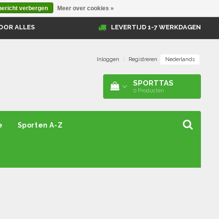
bericht verbergen
Meer over cookies »
OOR ALLES
LEVERTIJD 1-7 WERKDAGEN
Nederlands
Inloggen
|
Registreren
SPORTTAS
0
Producten
e
Sporten A-Z