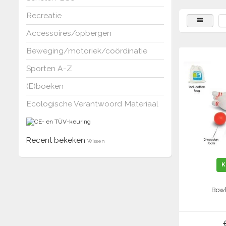
Recreatie
Accessoires/opbergen
Beweging/motoriek/coördinatie
Sporten A-Z
(E)boeken
Ecologische Verantwoord Materiaal
Recent bekeken
Wissen
K
Bowl