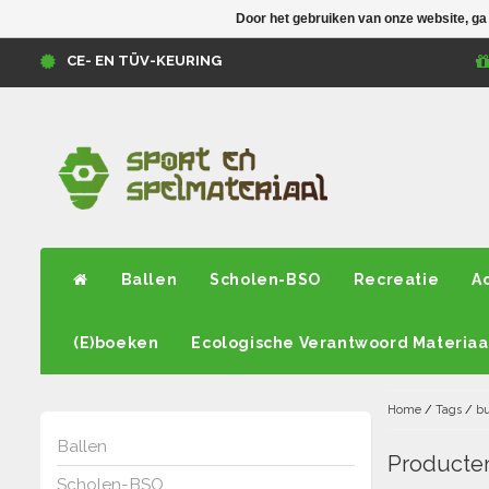
Door het gebruiken van onze website, ga
CE- EN TÜV-KEURING
Ballen
Scholen-BSO
Recreatie
A
(E)boeken
Ecologische Verantwoord Materiaa
Home
/
Tags
/
bu
Ballen
Producte
Scholen-BSO