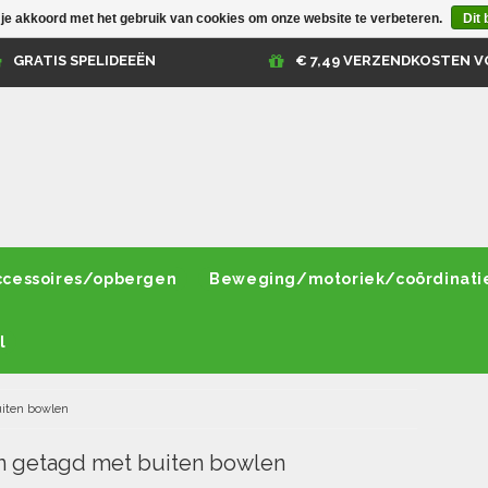
 je akkoord met het gebruik van cookies om onze website te verbeteren.
Dit 
GRATIS SPELIDEEËN
€ 7,49 VERZENDKOSTEN V
ccessoires/opbergen
Beweging/motoriek/coördinati
l
iten bowlen
n getagd met buiten bowlen