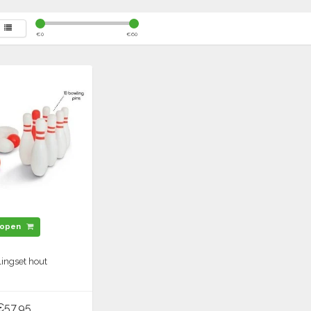
€
0
€
60
open
ingset hout
€57,95