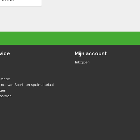
vice
Mijn account
Inloggen
rantie
tner van Sport- en spelmateriaal
agen
aarden