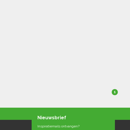
1
Nieuwsbrief
Inspiratiemails ontvangen?