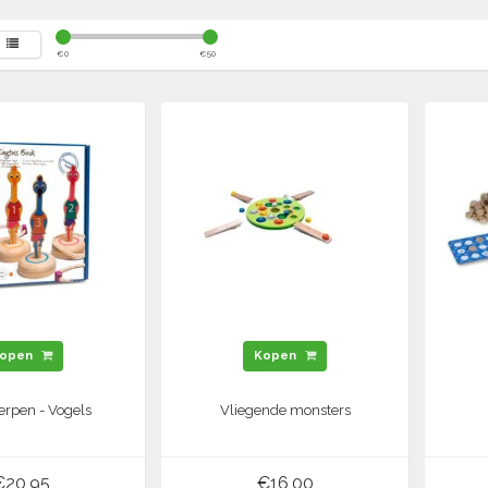
€
0
€
50
open
Kopen
erpen - Vogels
Vliegende monsters
€20,95
€16,00