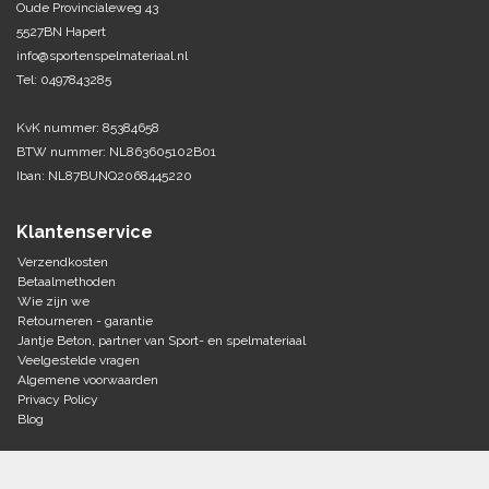
Oude Provincialeweg 43
5527BN Hapert
Tennis-Squash
info@sportenspelmateriaal.nl
Tel: 0497843285
Vechtsport
KvK nummer: 85384658
Voetbal
BTW nummer: NL863605102B01
Doelen
Iban: NL87BUNQ2068445220
Verzorging
Volleybal
Voetballen
Klantenservice
Overige/training
Zwemsport
Verzendkosten
Betaalmethoden
Wie zijn we
Retourneren - garantie
Jantje Beton, partner van Sport- en spelmateriaal
Veelgestelde vragen
Algemene voorwaarden
Privacy Policy
Blog