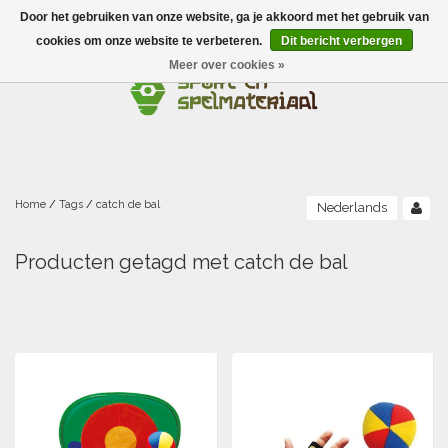
Door het gebruiken van onze website, ga je akkoord met het gebruik van
Menu
cookies om onze website te verbeteren.
Dit bericht verbergen
Meer over cookies »
Ballen
Foamballen met huid
Scholen-BSO
Balanceren
Foamballen zonder huid
Recreatie
Buitenspelen
Bouwen/constructie
Accessoires/opbergen
Foamballen gecoat
Home
/
Tags
/
catch de bal
Nederlands
Conditie/coördinatie
Camping
Beweging/motoriek/coördinatie
Gezelschapsspellen
Luchtgevulde ballen
Producten getagd met catch de bal
Fijne motoriek/tastbaar
Fluiten
Sporten A-Z
Jongleren-circusmateriaal
Gooien-vangen-werpen
Voetballen
Atletiek
Grove motoriek/beweging
(E)boeken
Hesjes, banden en lintjes
Sport- en speldagen
Mikken
Overige speelballen
Badminton
Ecologische Verantwoord Materiaal
Speciale educatie
Meten/tellen
Zwemmen en Waterpret
Rijden
Basketbal
Opbergen
Water en zand