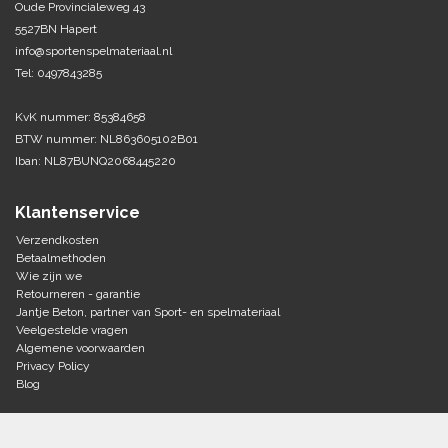
Oude Provincialeweg 43
5527BN Hapert
Tennis-Squash
info@sportenspelmateriaal.nl
Tel: 0497843285
Vechtsport
KvK nummer: 85384658
Voetbal
BTW nummer: NL863605102B01
Doelen
Iban: NL87BUNQ2068445220
Verzorging
Volleybal
Voetballen
Klantenservice
Overige/training
Zwemsport
Verzendkosten
Betaalmethoden
Wie zijn we
Retourneren - garantie
Jantje Beton, partner van Sport- en spelmateriaal
Veelgestelde vragen
Algemene voorwaarden
Privacy Policy
Blog