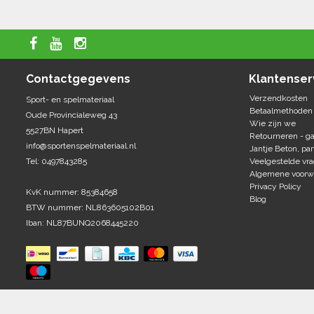
Contactgegevens
Klantenser
Verzendkosten
Sport- en spelmateriaal
Betaalmethoden
Oude Provincialeweg 43
Wie zijn we
5527BN Hapert
Retourneren - ga
info@sportenspelmateriaal.nl
Jantje Beton, par
Tel: 0497843285
Veelgestelde vr
Algemene voorw
Privacy Policy
KvK nummer: 85384658
Blog
BTW nummer: NL863605102B01
Iban: NL87BUNQ2068445220