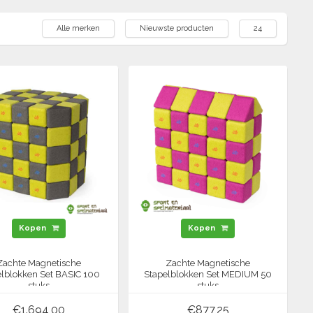
Alle merken
Nieuwste producten
24
Kopen
Kopen
Zachte Magnetische
Zachte Magnetische
elblokken Set BASIC 100
Stapelblokken Set MEDIUM 50
stuks
stuks
€1.694,00
€877,25