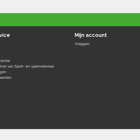
vice
Mijn account
Inloggen
rantie
tner van Sport- en spelmateriaal
agen
aarden