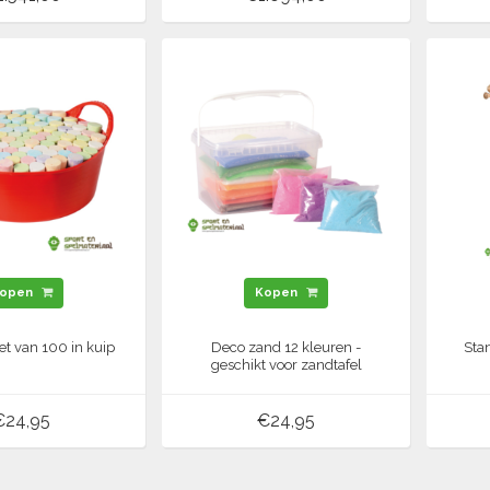
open
Kopen
set van 100 in kuip
Deco zand 12 kleuren -
Sta
geschikt voor zandtafel
€24,95
€24,95