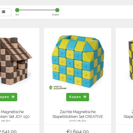
€
0
€
3000
open
Kopen
 Magnetische
Zachte Magnetische
kken Set JOY 150
Stapelblokken Set CREATIVE
Stap
stuks
100 stuks
.541,00
€1.694,00