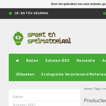
Door het gebruiken van onze website, ga
CE- EN TÜV-KEURING
Ballen
Scholen-BSO
Recreatie
A
(E)boeken
Ecologische Verantwoord Materiaa
Home
/
Tags
/
cr
Ballen
Producten
Scholen-BSO