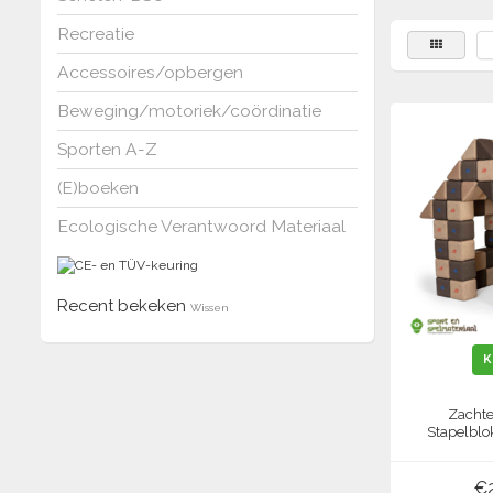
Recreatie
Accessoires/opbergen
Beweging/motoriek/coördinatie
Sporten A-Z
(E)boeken
Ecologische Verantwoord Materiaal
Recent bekeken
Wissen
K
Zachte
Stapelblo
€2