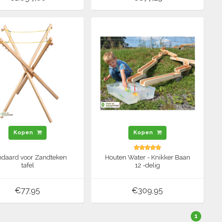
Kopen
Kopen
ndaard voor Zandteken
Houten Water - Knikker Baan
tafel
12 -delig
€77,95
€309,95
1