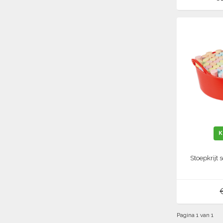
K
Stoepkrijt 
Pagina 1 van 1