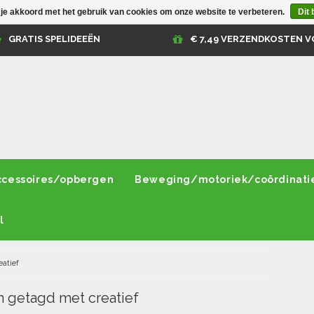
 je akkoord met het gebruik van cookies om onze website te verbeteren.
Dit 
GRATIS SPELIDEEËN
€ 7,49 VERZENDKOSTEN V
ccessoires/opbergen
Beweging/motoriek/coördinati
l
eatief
 getagd met creatief