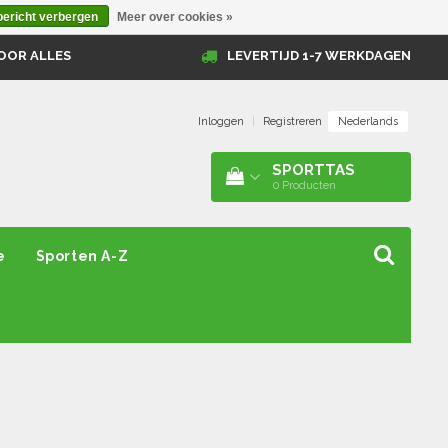
bericht verbergen
Meer over cookies »
OOR ALLES
LEVERTIJD 1-7 WERKDAGEN
Nederlands
Inloggen
|
Registreren
SPORTTAS
0
Producten
e
Sporten A-Z