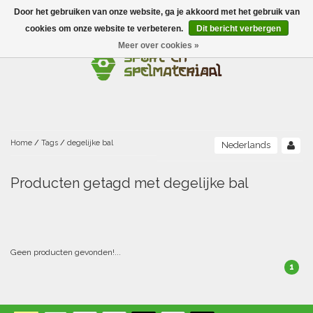
Door het gebruiken van onze website, ga je akkoord met het gebruik van
Menu
cookies om onze website te verbeteren.
Dit bericht verbergen
Meer over cookies »
Ballen
Foamballen met huid
Scholen-BSO
Balanceren
Foamballen zonder huid
Recreatie
Buitenspelen
Bouwen/constructie
Accessoires/opbergen
Foamballen gecoat
Home
/
Tags
/
degelijke bal
Nederlands
Conditie/coördinatie
Camping
Beweging/motoriek/coördinatie
Gezelschapsspellen
Luchtgevulde ballen
Producten getagd met degelijke bal
Fijne motoriek/tastbaar
Fluiten
Sporten A-Z
Jongleren-circusmateriaal
Gooien-vangen-werpen
Voetballen
Atletiek
Grove motoriek/beweging
(E)boeken
Hesjes, banden en lintjes
Sport- en speldagen
Mikken
Overige speelballen
Geen producten gevonden!...
1
Badminton
Ecologische Verantwoord Materiaal
Speciale educatie
Meten/tellen
Zwemmen en Waterpret
Rijden
Basketbal
Opbergen
Water en zand