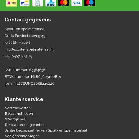
Springen
Fitness
Pionnen, hoepels en markering
Teamspelen
Bootcamp / hiit
Contactgegevens
Krachttraining
Golf
Sport- en spelmateriaal
Pompen
Sportschool/fysiotherapeut
Matten
Oude Provincialeweg 43
Thuis trainen
Handbal
5527BN Hapert
Overige
info@sportenspelmateriaal.nl
Tel: 0497843285
Hockey
Veiligheid en eerste hulp
KvK nummer: 85384658
Honkbal-Softbal-Beeball
Dobbelstenen
BTW nummer: NL863605102B01
Handschoenen
Iban: NL87BUNQ2068445220
Slagmateriaal
Korfbal
Ballen
Honken/ statieven
Klantenservice
Lacrosse
Overige/training
Verzendkosten
Betaalmethoden
Wie zijn we
Rugby/ American football
Retourneren - garantie
Jantje Beton, partner van Sport- en spelmateriaal
Tafeltennis
Veelgestelde vragen