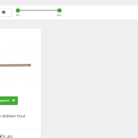
€
0
€
10
open
o stokken hout
€5,45