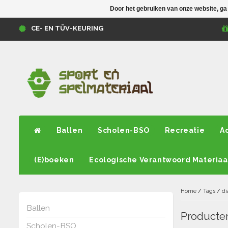
Door het gebruiken van onze website, ga
CE- EN TÜV-KEURING
Ballen
Scholen-BSO
Recreatie
A
(E)boeken
Ecologische Verantwoord Materiaa
Home
/
Tags
/
di
Ballen
Producten
Scholen-BSO