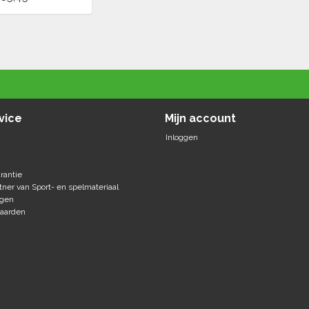
vice
Mijn account
Inloggen
rantie
tner van Sport- en spelmateriaal
agen
aarden