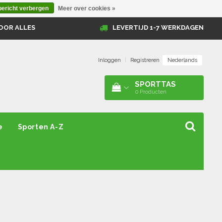
bericht verbergen
Meer over cookies »
OOR ALLES
LEVERTIJD 1-7 WERKDAGEN
Nederlands
Inloggen
|
Registreren
SPORTTAS
0
Producten
e
Sporten A-Z