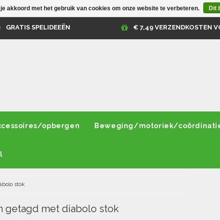
 je akkoord met het gebruik van cookies om onze website te verbeteren.
Dit 
GRATIS SPELIDEEËN
€ 7,49 VERZENDKOSTEN V
ccessoires/opbergen
Beweging/motoriek/coördinati
l
abolo stok
 getagd met diabolo stok