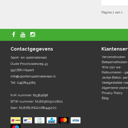
Pagina 1 van 1
Contactgegevens
Klantenser
Verzendkosten
Sport- en spelmateriaal
Betaalmethoden
Oude Provincialeweg 43
Wie zijn we
5527BN Hapert
Retourneren - ga
info@sportenspelmateriaal.nl
Jantje Beton, par
Tel: 0497843285
Veelgestelde vr
Algemene voorw
Privacy Policy
KvK nummer: 85384658
Blog
BTW nummer: NL863605102B01
Iban: NL87BUNQ2068445220