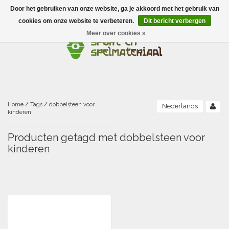
Door het gebruiken van onze website, ga je akkoord met het gebruik van
Menu
cookies om onze website te verbeteren.
Dit bericht verbergen
Meer over cookies »
Ballen
Foamballen met huid
Scholen-BSO
Balanceren
Foamballen zonder huid
Recreatie
Buitenspelen
Bouwen/constructie
Accessoires/opbergen
Foamballen gecoat
Home
/
Tags
/
dobbelsteen voor
Nederlands
kinderen
Conditie/coördinatie
Camping
Beweging/motoriek/coördinatie
Gezelschapsspellen
Luchtgevulde ballen
Producten getagd met dobbelsteen voor
kinderen
Fijne motoriek/tastbaar
Fluiten
Sporten A-Z
Jongleren-circusmateriaal
Gooien-vangen-werpen
Voetballen
Atletiek
Grove motoriek/beweging
(E)boeken
Hesjes, banden en lintjes
Sport- en speldagen
Mikken
Overige speelballen
Badminton
Ecologische Verantwoord Materiaal
Speciale educatie
Meten/tellen
Zwemmen en Waterpret
Rijden
Basketbal
Opbergen
Water en zand