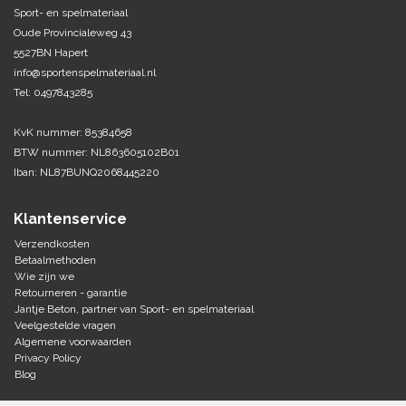
Sport- en spelmateriaal
Oude Provincialeweg 43
Tennis-Squash
5527BN Hapert
info@sportenspelmateriaal.nl
Vechtsport
Tel: 0497843285
Voetbal
KvK nummer: 85384658
Doelen
BTW nummer: NL863605102B01
Verzorging
Volleybal
Iban: NL87BUNQ2068445220
Voetballen
Overige/training
Zwemsport
Klantenservice
Verzendkosten
Betaalmethoden
Wie zijn we
Retourneren - garantie
Jantje Beton, partner van Sport- en spelmateriaal
Veelgestelde vragen
Algemene voorwaarden
Privacy Policy
Blog