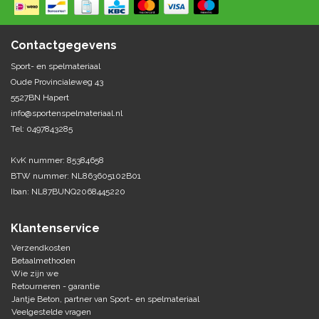
Springen
Fitness
Pionnen, hoepels en markering
Teamspelen
Bootcamp / hiit
Contactgegevens
Krachttraining
Golf
Sport- en spelmateriaal
Pompen
Sportschool/fysiotherapeut
Matten
Oude Provincialeweg 43
Thuis trainen
Handbal
5527BN Hapert
Overige
info@sportenspelmateriaal.nl
Tel: 0497843285
Hockey
Veiligheid en eerste hulp
KvK nummer: 85384658
Honkbal-Softbal-Beeball
Dobbelstenen
BTW nummer: NL863605102B01
Handschoenen
Iban: NL87BUNQ2068445220
Slagmateriaal
Korfbal
Ballen
Honken/ statieven
Klantenservice
Lacrosse
Overige/training
Verzendkosten
Betaalmethoden
Wie zijn we
Rugby/ American football
Retourneren - garantie
Jantje Beton, partner van Sport- en spelmateriaal
Tafeltennis
Veelgestelde vragen