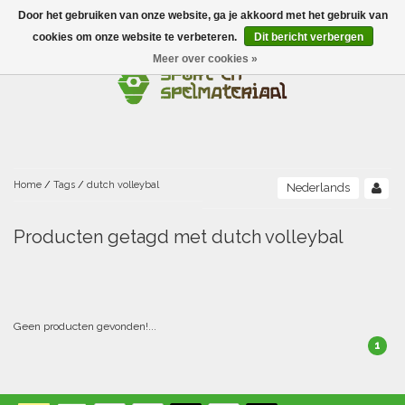
Door het gebruiken van onze website, ga je akkoord met het gebruik van
Menu
cookies om onze website te verbeteren.
Dit bericht verbergen
Meer over cookies »
Ballen
Foamballen met huid
Scholen-BSO
Balanceren
Foamballen zonder huid
Recreatie
Buitenspelen
Bouwen/constructie
Accessoires/opbergen
Foamballen gecoat
Home
/
Tags
/
dutch volleybal
Nederlands
Conditie/coördinatie
Camping
Beweging/motoriek/coördinatie
Gezelschapsspellen
Luchtgevulde ballen
Producten getagd met dutch volleybal
Fijne motoriek/tastbaar
Fluiten
Sporten A-Z
Jongleren-circusmateriaal
Gooien-vangen-werpen
Voetballen
Atletiek
Grove motoriek/beweging
(E)boeken
Hesjes, banden en lintjes
Sport- en speldagen
Mikken
Overige speelballen
Geen producten gevonden!...
1
Badminton
Ecologische Verantwoord Materiaal
Speciale educatie
Meten/tellen
Zwemmen en Waterpret
Rijden
Basketbal
Opbergen
Water en zand