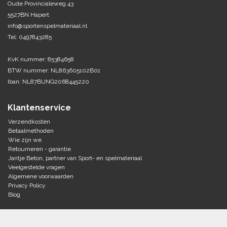
Oude Provincialeweg 43
5527BN Hapert
Tennis-Squash
info@sportenspelmateriaal.nl
Tel: 0497843285
Vechtsport
KvK nummer: 85384658
Voetbal
BTW nummer: NL863605102B01
Doelen
Iban: NL87BUNQ2068445220
Verzorging
Volleybal
Voetballen
Klantenservice
Overige/training
Zwemsport
Verzendkosten
Betaalmethoden
Wie zijn we
Retourneren - garantie
Jantje Beton, partner van Sport- en spelmateriaal
Veelgestelde vragen
Algemene voorwaarden
Privacy Policy
Blog