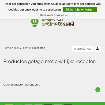
Door het gebruiken van onze website, ga je akkoord met het gebruik van
Menu
cookies om onze website te verbeteren.
Dit bericht verbergen
Meer over cookies »
Ballen
Foamballen met huid
Scholen-BSO
Balanceren
Foamballen zonder huid
Recreatie
Buitenspelen
Bouwen/constructie
Accessoires/opbergen
Foamballen gecoat
Home
/
Tags
/
eiwitrijke recepten
Nederlands
Conditie/coördinatie
Camping
Beweging/motoriek/coördinatie
Gezelschapsspellen
Luchtgevulde ballen
Producten getagd met eiwitrijke recepten
Fijne motoriek/tastbaar
Fluiten
Sporten A-Z
Jongleren-circusmateriaal
Gooien-vangen-werpen
Voetballen
Atletiek
Grove motoriek/beweging
(E)boeken
Hesjes, banden en lintjes
Sport- en speldagen
Mikken
Overige speelballen
Geen producten gevonden!...
1
Badminton
Ecologische Verantwoord Materiaal
Speciale educatie
Meten/tellen
Zwemmen en Waterpret
Rijden
Basketbal
Opbergen
Water en zand