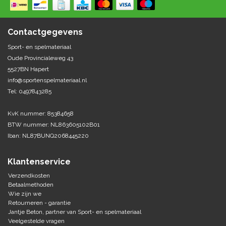
Springen
Fitness
Pionnen, hoepels en markering
Teamspelen
Bootcamp / hiit
Contactgegevens
Krachttraining
Golf
Sport- en spelmateriaal
Pompen
Sportschool/fysiotherapeut
Matten
Oude Provincialeweg 43
Thuis trainen
Handbal
5527BN Hapert
Overige
info@sportenspelmateriaal.nl
Tel: 0497843285
Hockey
Veiligheid en eerste hulp
KvK nummer: 85384658
Honkbal-Softbal-Beeball
Dobbelstenen
BTW nummer: NL863605102B01
Handschoenen
Iban: NL87BUNQ2068445220
Slagmateriaal
Korfbal
Ballen
Honken/ statieven
Klantenservice
Lacrosse
Overige/training
Verzendkosten
Betaalmethoden
Wie zijn we
Rugby/ American football
Retourneren - garantie
Jantje Beton, partner van Sport- en spelmateriaal
Tafeltennis
Veelgestelde vragen