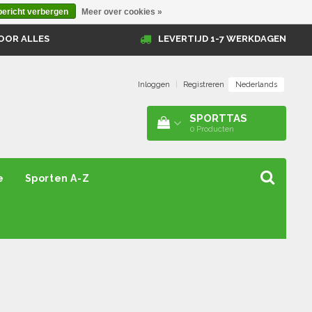
bericht verbergen
Meer over cookies »
OOR ALLES
LEVERTIJD 1-7 WERKDAGEN
Nederlands
Inloggen
|
Registreren
SPORTTAS
0
Producten
e
Sporten A-Z