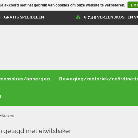
 je akkoord met het gebruik van cookies om onze website te verbeteren.
Dit 
GRATIS SPELIDEEËN
€ 7,49 VERZENDKOSTEN V
ccessoires/opbergen
Beweging/motoriek/coördinati
l
witshaker
 getagd met eiwitshaker