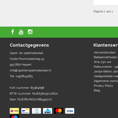
Pagina 1 van 1
Contactgegevens
Klantenser
Verzendkosten
Sport- en spelmateriaal
Betaalmethoden
Oude Provincialeweg 43
Wie zijn we
5527BN Hapert
Retourneren - ga
info@sportenspelmateriaal.nl
Jantje Beton, par
Tel: 0497843285
Veelgestelde vr
Algemene voorw
Privacy Policy
KvK nummer: 85384658
Blog
BTW nummer: NL863605102B01
Iban: NL87BUNQ2068445220