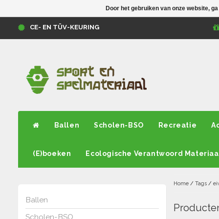
Door het gebruiken van onze website, ga
CE- EN TÜV-KEURING
Ballen
Scholen-BSO
Recreatie
A
(E)boeken
Ecologische Verantwoord Materiaa
Home
/
Tags
/
ei
Ballen
Producten
Scholen-BSO