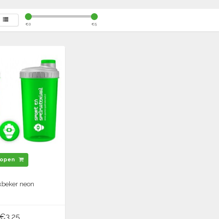
€
0
€
5
open
kbeker neon
€3,25