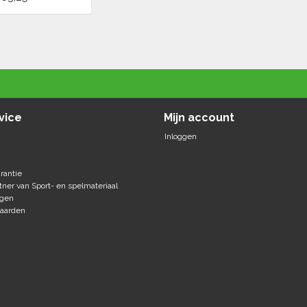
vice
Mijn account
Inloggen
rantie
tner van Sport- en spelmateriaal
agen
aarden