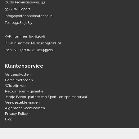
Oude Provincialeweg 43
5527BN Hapert
Tennis-Squash
info@sportenspelmateriaal.nl
Tel: 0497843285
Vechtsport
KvK nummer: 85384658
Voetbal
BTW nummer: NL863605102B01
Doelen
Iban: NL87BUNQ2068445220
Verzorging
Volleybal
Voetballen
Klantenservice
Overige/training
Zwemsport
Verzendkosten
Betaalmethoden
Wie zijn we
Retourneren - garantie
Jantje Beton, partner van Sport- en spelmateriaal
Veelgestelde vragen
Algemene voorwaarden
Privacy Policy
Blog