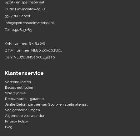
Sport- en spelmateriaal
Oude Provincialeweg 43
Tennis-Squash
5527BN Hapert
info@sportenspelmateriaal.nl
Vechtsport
Tel: 0497843285
Voetbal
KvK nummer: 85384658
Doelen
BTW nummer: NL863605102B01
Verzorging
Iban: NL87BUNQ2068445220
Volleybal
Voetballen
Overige/training
Klantenservice
Zwemsport
Verzendkosten
Betaalmethoden
Wie zijn we
Retourneren - garantie
Jantje Beton, partner van Sport- en spelmateriaal
Veelgestelde vragen
Algemene voorwaarden
Privacy Policy
Blog