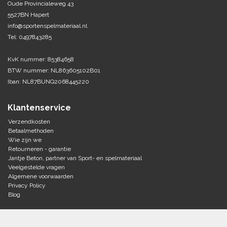
Oude Provincialeweg 43
5527BN Hapert
Tennis-Squash
info@sportenspelmateriaal.nl
Tel: 0497843285
Vechtsport
KvK nummer: 85384658
Voetbal
BTW nummer: NL863605102B01
Doelen
Iban: NL87BUNQ2068445220
Verzorging
Volleybal
Voetballen
Klantenservice
Overige/training
Zwemsport
Verzendkosten
Betaalmethoden
Wie zijn we
Retourneren - garantie
Jantje Beton, partner van Sport- en spelmateriaal
Veelgestelde vragen
Algemene voorwaarden
Privacy Policy
Blog