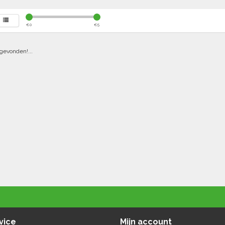
€
0
€
5
gevonden!...
vice
Mijn account