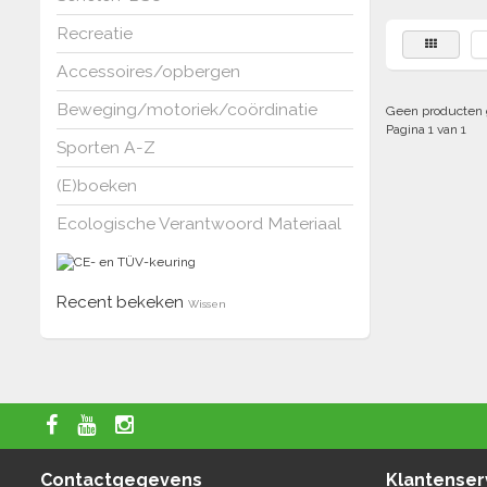
Recreatie
Accessoires/opbergen
Beweging/motoriek/coördinatie
Geen producten 
Pagina 1 van 1
Sporten A-Z
(E)boeken
Ecologische Verantwoord Materiaal
Recent bekeken
Wissen
Contactgegevens
Klantenser