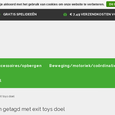
 je akkoord met het gebruik van cookies om onze website te verbeteren.
Dit 
GRATIS SPELIDEEËN
€ 7,49 VERZENDKOSTEN V
ccessoires/opbergen
Beweging/motoriek/coördinati
l
it toys doel
 getagd met exit toys doel