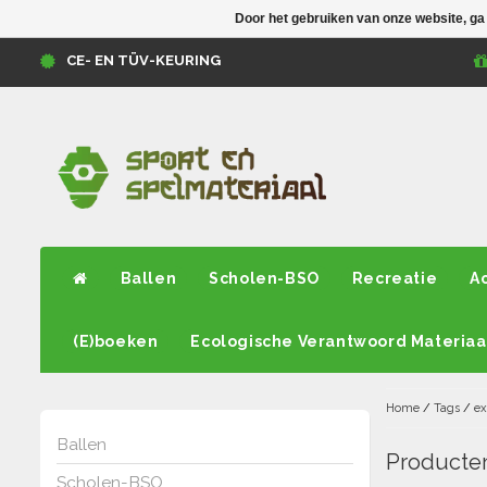
Door het gebruiken van onze website, ga
CE- EN TÜV-KEURING
Ballen
Scholen-BSO
Recreatie
A
(E)boeken
Ecologische Verantwoord Materiaa
Home
/
Tags
/
ex
Ballen
Producten
Scholen-BSO