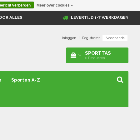
bericht verbergen
Meer over cookies »
OOR ALLES
LEVERTIJD 1-7 WERKDAGEN
Nederlands
Inloggen
|
Registreren
SPORTTAS
0
Producten
e
Sporten A-Z