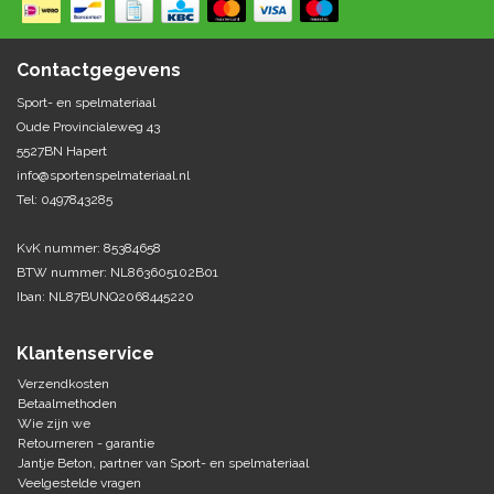
Springen
Fitness
Pionnen, hoepels en markering
Teamspelen
Bootcamp / hiit
Contactgegevens
Krachttraining
Golf
Sport- en spelmateriaal
Pompen
Sportschool/fysiotherapeut
Matten
Oude Provincialeweg 43
Thuis trainen
Handbal
5527BN Hapert
Overige
info@sportenspelmateriaal.nl
Tel: 0497843285
Hockey
Veiligheid en eerste hulp
KvK nummer: 85384658
Honkbal-Softbal-Beeball
Dobbelstenen
BTW nummer: NL863605102B01
Handschoenen
Iban: NL87BUNQ2068445220
Slagmateriaal
Korfbal
Ballen
Honken/ statieven
Klantenservice
Lacrosse
Overige/training
Verzendkosten
Betaalmethoden
Wie zijn we
Rugby/ American football
Retourneren - garantie
Jantje Beton, partner van Sport- en spelmateriaal
Tafeltennis
Veelgestelde vragen