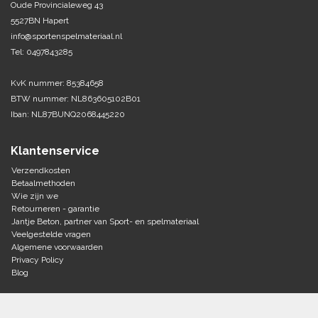
Oude Provincialeweg 43
5527BN Hapert
Tennis-Squash
info@sportenspelmateriaal.nl
Tel: 0497843285
Vechtsport
KvK nummer: 85384658
Voetbal
BTW nummer: NL863605102B01
Doelen
Iban: NL87BUNQ2068445220
Verzorging
Volleybal
Voetballen
Klantenservice
Overige/training
Zwemsport
Verzendkosten
Betaalmethoden
Wie zijn we
Retourneren - garantie
Jantje Beton, partner van Sport- en spelmateriaal
Veelgestelde vragen
Algemene voorwaarden
Privacy Policy
Blog