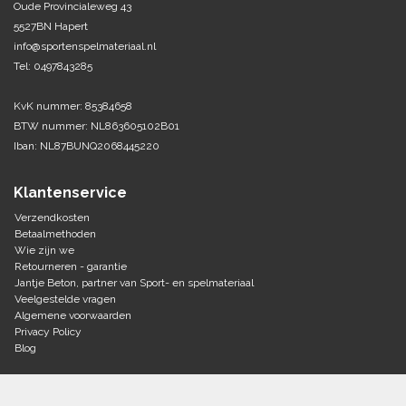
Oude Provincialeweg 43
5527BN Hapert
Tennis-Squash
info@sportenspelmateriaal.nl
Tel: 0497843285
Vechtsport
KvK nummer: 85384658
Voetbal
BTW nummer: NL863605102B01
Doelen
Iban: NL87BUNQ2068445220
Verzorging
Volleybal
Voetballen
Klantenservice
Overige/training
Zwemsport
Verzendkosten
Betaalmethoden
Wie zijn we
Retourneren - garantie
Jantje Beton, partner van Sport- en spelmateriaal
Veelgestelde vragen
Algemene voorwaarden
Privacy Policy
Blog