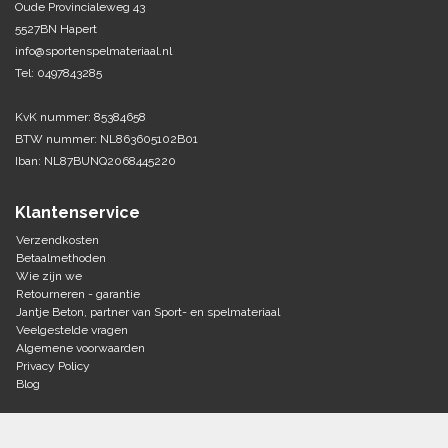
Oude Provincialeweg 43
5527BN Hapert
Tennis-Squash
info@sportenspelmateriaal.nl
Tel: 0497843285
Vechtsport
KvK nummer: 85384658
Voetbal
BTW nummer: NL863605102B01
Doelen
Iban: NL87BUNQ2068445220
Verzorging
Volleybal
Voetballen
Klantenservice
Overige/training
Zwemsport
Verzendkosten
Betaalmethoden
Wie zijn we
Retourneren - garantie
Jantje Beton, partner van Sport- en spelmateriaal
Veelgestelde vragen
Algemene voorwaarden
Privacy Policy
Blog