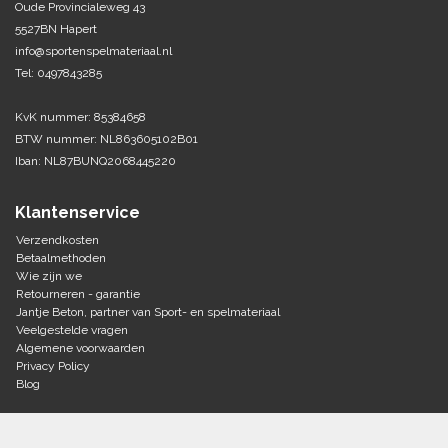
Oude Provincialeweg 43
5527BN Hapert
Tennis-Squash
info@sportenspelmateriaal.nl
Tel: 0497843285
Vechtsport
KvK nummer: 85384658
Voetbal
BTW nummer: NL863605102B01
Doelen
Iban: NL87BUNQ2068445220
Verzorging
Volleybal
Voetballen
Klantenservice
Overige/training
Zwemsport
Verzendkosten
Betaalmethoden
Wie zijn we
Retourneren - garantie
Jantje Beton, partner van Sport- en spelmateriaal
Veelgestelde vragen
Algemene voorwaarden
Privacy Policy
Blog