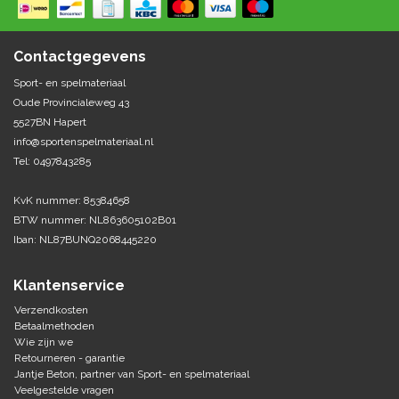
Springen
Fitness
Pionnen, hoepels en markering
Teamspelen
Bootcamp / hiit
Contactgegevens
Krachttraining
Golf
Sport- en spelmateriaal
Pompen
Sportschool/fysiotherapeut
Matten
Oude Provincialeweg 43
Thuis trainen
Handbal
5527BN Hapert
Overige
info@sportenspelmateriaal.nl
Tel: 0497843285
Hockey
Veiligheid en eerste hulp
KvK nummer: 85384658
Honkbal-Softbal-Beeball
Dobbelstenen
BTW nummer: NL863605102B01
Handschoenen
Iban: NL87BUNQ2068445220
Slagmateriaal
Korfbal
Ballen
Honken/ statieven
Klantenservice
Lacrosse
Overige/training
Verzendkosten
Betaalmethoden
Wie zijn we
Rugby/ American football
Retourneren - garantie
Jantje Beton, partner van Sport- en spelmateriaal
Tafeltennis
Veelgestelde vragen