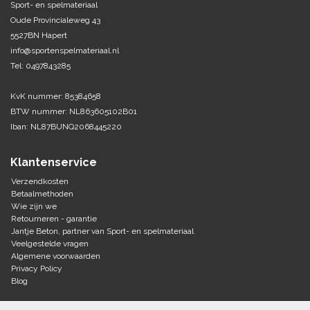
Sport- en spelmateriaal
Oude Provincialeweg 43
Tennis-Squash
5527BN Hapert
info@sportenspelmateriaal.nl
Vechtsport
Tel: 0497843285
Voetbal
KvK nummer: 85384658
Doelen
BTW nummer: NL863605102B01
Verzorging
Iban: NL87BUNQ2068445220
Volleybal
Voetballen
Overige/training
Klantenservice
Zwemsport
Verzendkosten
Betaalmethoden
Wie zijn we
Retourneren - garantie
Jantje Beton, partner van Sport- en spelmateriaal
Veelgestelde vragen
Algemene voorwaarden
Privacy Policy
Blog