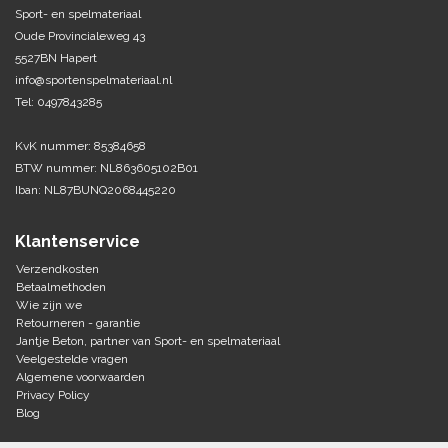
Sport- en spelmateriaal
Oude Provincialeweg 43
Tennis-Squash
5527BN Hapert
info@sportenspelmateriaal.nl
Vechtsport
Tel: 0497843285
Voetbal
KvK nummer: 85384658
Doelen
BTW nummer: NL863605102B01
Verzorging
Volleybal
Iban: NL87BUNQ2068445220
Voetballen
Overige/training
Zwemsport
Klantenservice
Verzendkosten
Betaalmethoden
Wie zijn we
Retourneren - garantie
Jantje Beton, partner van Sport- en spelmateriaal
Veelgestelde vragen
Algemene voorwaarden
Privacy Policy
Blog