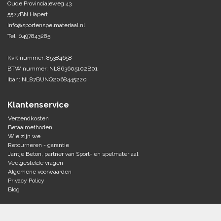
Oude Provincialeweg 43
5527BN Hapert
Tennis-Squash
info@sportenspelmateriaal.nl
Tel: 0497843285
Vechtsport
KvK nummer: 85384658
Voetbal
BTW nummer: NL863605102B01
Doelen
Iban: NL87BUNQ2068445220
Verzorging
Volleybal
Voetballen
Klantenservice
Overige/training
Zwemsport
Verzendkosten
Betaalmethoden
Wie zijn we
Retourneren - garantie
Jantje Beton, partner van Sport- en spelmateriaal
Veelgestelde vragen
Algemene voorwaarden
Privacy Policy
Blog