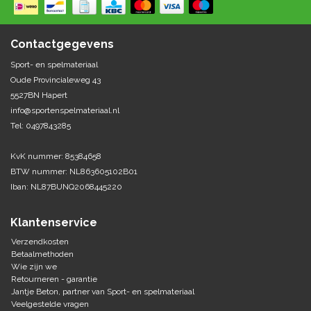
Springen
Fitness
Pionnen, hoepels en markering
Teamspelen
Bootcamp / hiit
Contactgegevens
Krachttraining
Golf
Sport- en spelmateriaal
Pompen
Sportschool/fysiotherapeut
Matten
Oude Provincialeweg 43
Thuis trainen
Handbal
5527BN Hapert
Overige
info@sportenspelmateriaal.nl
Tel: 0497843285
Hockey
Veiligheid en eerste hulp
KvK nummer: 85384658
Honkbal-Softbal-Beeball
Dobbelstenen
BTW nummer: NL863605102B01
Handschoenen
Iban: NL87BUNQ2068445220
Slagmateriaal
Korfbal
Ballen
Honken/ statieven
Klantenservice
Lacrosse
Overige/training
Verzendkosten
Betaalmethoden
Wie zijn we
Rugby/ American football
Retourneren - garantie
Jantje Beton, partner van Sport- en spelmateriaal
Tafeltennis
Veelgestelde vragen