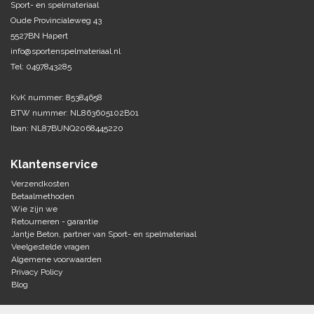
Sport- en spelmateriaal
Oude Provincialeweg 43
Tennis-Squash
5527BN Hapert
info@sportenspelmateriaal.nl
Vechtsport
Tel: 0497843285
Voetbal
KvK nummer: 85384658
Doelen
BTW nummer: NL863605102B01
Verzorging
Iban: NL87BUNQ2068445220
Volleybal
Voetballen
Overige/training
Klantenservice
Zwemsport
Verzendkosten
Betaalmethoden
Wie zijn we
Retourneren - garantie
Jantje Beton, partner van Sport- en spelmateriaal
Veelgestelde vragen
Algemene voorwaarden
Privacy Policy
Blog