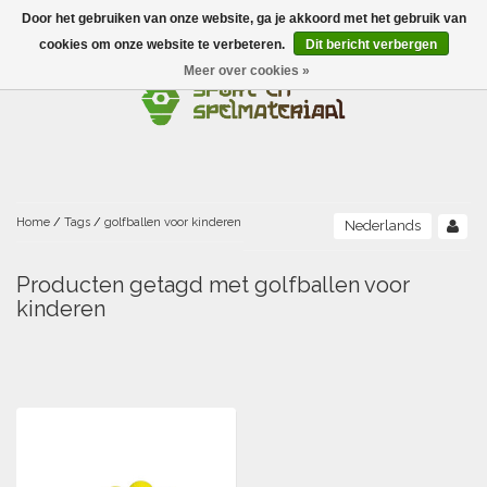
Door het gebruiken van onze website, ga je akkoord met het gebruik van
Menu
cookies om onze website te verbeteren.
Dit bericht verbergen
Meer over cookies »
Ballen
Foamballen met huid
Scholen-BSO
Balanceren
Foamballen zonder huid
Recreatie
Buitenspelen
Bouwen/constructie
Accessoires/opbergen
Foamballen gecoat
Home
/
Tags
/
golfballen voor kinderen
Nederlands
Conditie/coördinatie
Camping
Beweging/motoriek/coördinatie
Gezelschapsspellen
Luchtgevulde ballen
Producten getagd met golfballen voor
kinderen
Fijne motoriek/tastbaar
Fluiten
Sporten A-Z
Jongleren-circusmateriaal
Gooien-vangen-werpen
Voetballen
Atletiek
Grove motoriek/beweging
(E)boeken
Hesjes, banden en lintjes
Sport- en speldagen
Mikken
Overige speelballen
Badminton
Ecologische Verantwoord Materiaal
Speciale educatie
Meten/tellen
Zwemmen en Waterpret
Rijden
Basketbal
Opbergen
Water en zand