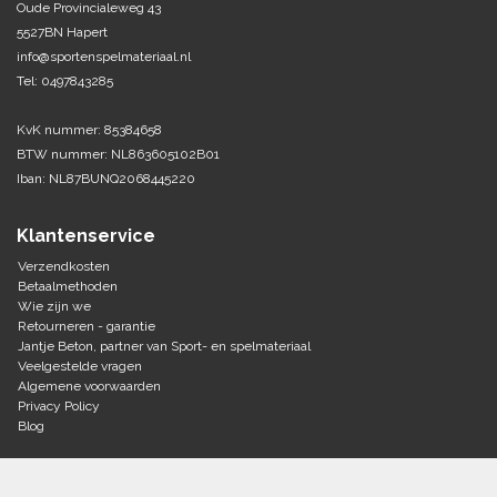
Oude Provincialeweg 43
5527BN Hapert
Tennis-Squash
info@sportenspelmateriaal.nl
Tel: 0497843285
Vechtsport
KvK nummer: 85384658
Voetbal
BTW nummer: NL863605102B01
Doelen
Iban: NL87BUNQ2068445220
Verzorging
Volleybal
Voetballen
Klantenservice
Overige/training
Zwemsport
Verzendkosten
Betaalmethoden
Wie zijn we
Retourneren - garantie
Jantje Beton, partner van Sport- en spelmateriaal
Veelgestelde vragen
Algemene voorwaarden
Privacy Policy
Blog