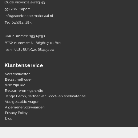
Oude Provincialeweg 43
5527BN Hapert
Tennis-Squash
info@sportenspelmateriaal.nl
Tel: 0497843285
Vechtsport
KvK nummer: 85384658
Voetbal
BTW nummer: NL863605102B01
Doelen
Iban: NL87BUNQ2068445220
Verzorging
Volleybal
Voetballen
Klantenservice
Overige/training
Zwemsport
Verzendkosten
Betaalmethoden
Wie zijn we
Retourneren - garantie
Jantje Beton, partner van Sport- en spelmateriaal
Veelgestelde vragen
Algemene voorwaarden
Privacy Policy
Blog