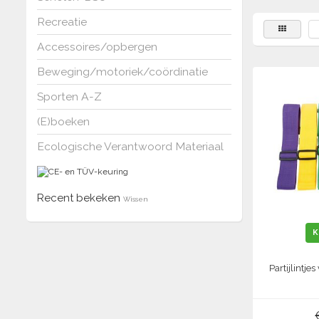
Recreatie
Accessoires/opbergen
Beweging/motoriek/coördinatie
Sporten A-Z
(E)boeken
Ecologische Verantwoord Materiaal
Recent bekeken
Wissen
K
Partijlintje