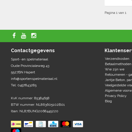
Pagina 1 van 1
Contactgegevens
Klantenser
Verzendkosten
Sport- en spelmateriaal
Betaalmethoden
Oude Provincialeweg 43
Wie zijn we
5527BN Hapert
Retourneren - ga
info@sportenspelmateriaal.nl
Jantje Beton, par
Tel: 0497843285
Veelgestelde vr
Algemene voorw
Privacy Policy
KvK nummer: 85384658
Blog
BTW nummer: NL863605102B01
Iban: NL87BUNQ2068445220