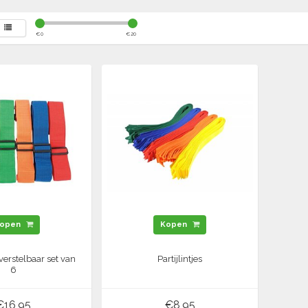
€
0
€
20
open
Kopen
s verstelbaar set van
Partijlintjes
6
€16,95
€8,95