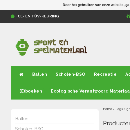
Door het gebruiken van onze website, ga
CE- EN TÜV-KEURING
Ballen
Scholen-BSO
Recreatie
A
(E)boeken
Ecologische Verantwoord Materiaa
Home
/
Tags
/
g
Ballen
Producte
Scholen-BSO