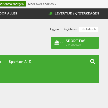
bericht verbergen
Meer over cookies »
OOR ALLES
LEVERTIJD 1-7 WERKDAGEN
Nederlands
Inloggen
|
Registreren
SPORTTAS
0
Producten
e
Sporten A-Z