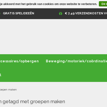
 je akkoord met het gebruik van cookies om onze website te verbeteren.
Dit 
GRATIS SPELIDEEËN
€ 7,49 VERZENDKOSTEN V
ccessoires/opbergen
Beweging/motoriek/coördinati
l
roepen maken
n getagd met groepen maken