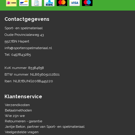
Springen
Fitness
Pionnen, hoepels en markering
Teamspelen
Bootcamp / hiit
Contactgegevens
Krachttraining
Golf
Sport- en spelmateriaal
Pompen
Sportschool/fysiotherapeut
Matten
Oude Provincialeweg 43
Thuis trainen
Handbal
5527BN Hapert
Overige
info@sportenspelmateriaal.nl
Tel: 0497843285
Hockey
Veiligheid en eerste hulp
KvK nummer: 85384658
Honkbal-Softbal-Beeball
Dobbelstenen
BTW nummer: NL863605102B01
Handschoenen
Iban: NL87BUNQ2068445220
Slagmateriaal
Korfbal
Ballen
Honken/ statieven
Klantenservice
Lacrosse
Overige/training
Verzendkosten
Betaalmethoden
Wie zijn we
Rugby/ American football
Retourneren - garantie
Jantje Beton, partner van Sport- en spelmateriaal
Tafeltennis
Veelgestelde vragen