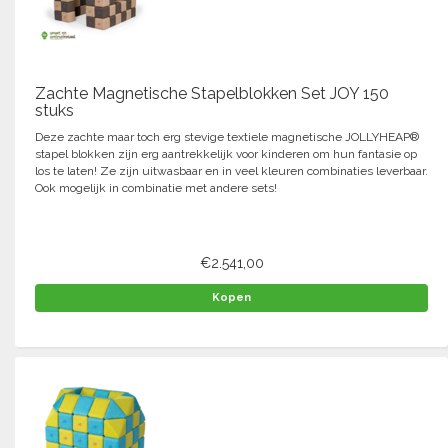
Springen
Fitness
Pionnen, hoepels en markering
Teamspelen
Bootcamp / hiit
Krachttraining
Golf
Zachte Magnetische Stapelblokken Set JOY 150
Pompen
Sportschool/fysiotherapeut
Matten
stuks
Thuis trainen
Handbal
Deze zachte maar toch erg stevige textiele magnetische JOLLYHEAP®
Overige
stapel blokken zijn erg aantrekkelijk voor kinderen om hun fantasie op
los te laten! Ze zijn uitwasbaar en in veel kleuren combinaties leverbaar.
Hockey
Ook mogelijk in combinatie met andere sets!
Veiligheid en eerste hulp
Honkbal-Softbal-Beeball
Dobbelstenen
Handschoenen
€2.541,00
Slagmateriaal
Korfbal
Ballen
Kopen
Honken/ statieven
Lacrosse
Overige/training
Rugby/ American football
Tafeltennis