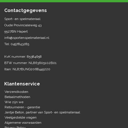
Contactgegevens
Sport- en spelmateriaal
Oude Provincialeweg 43
5527BN Hapert
info@sportenspelmateriaal.nl
Tel: 0497843285
KvK nummer: 85384658
BTW nummer: NL863605102B01
Iban: NL87BUNQ2068445220
Klantenservice
Verzendkosten
Betaalmethoden
Wie zijn we
Retourneren - garantie
Jantje Beton, partner van Sport- en spelmateriaal
Veelgestelde vragen
Algemene voorwaarden
Privacy Policy