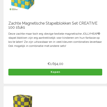
Tennis-Squash
Vechtsport
Zachte Magnetische Stapelblokken Set CREATIVE
100 stuks
Voetbal
Deze zachte maar toch erg stevige textiele magnetische JOLLYHEAP®
Doelen
stapel blokken zijn erg aantrekkelijk voor kinderen om hun fantasie op
los te laten! Ze zijn uitwasbaar en in veel kleuren combinaties leverbaar.
Verzorging
Volleybal
Ook mogelijk in combinatie met andere sets!
Voetballen
Overige/training
Zwemsport
€1.694,00
Kopen