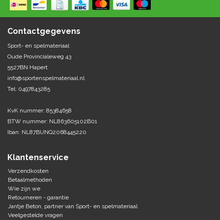
Springen
Fitness
Pionnen, hoepels en markering
Teamspelen
Bootcamp / hiit
Contactgegevens
Krachttraining
Golf
Sport- en spelmateriaal
Pompen
Sportschool/fysiotherapeut
Matten
Oude Provincialeweg 43
Thuis trainen
Handbal
5527BN Hapert
Overige
info@sportenspelmateriaal.nl
Tel: 0497843285
Hockey
Veiligheid en eerste hulp
KvK nummer: 85384658
Honkbal-Softbal-Beeball
Dobbelstenen
BTW nummer: NL863605102B01
Handschoenen
Iban: NL87BUNQ2068445220
Slagmateriaal
Korfbal
Ballen
Honken/ statieven
Klantenservice
Lacrosse
Overige/training
Verzendkosten
Betaalmethoden
Wie zijn we
Rugby/ American football
Retourneren - garantie
Jantje Beton, partner van Sport- en spelmateriaal
Tafeltennis
Veelgestelde vragen