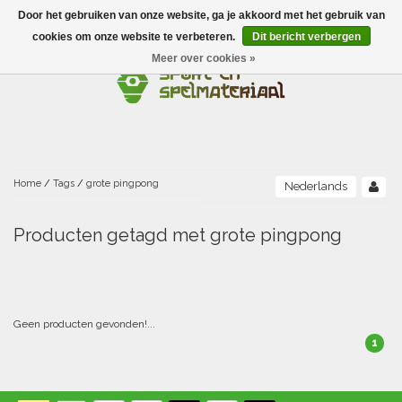
Door het gebruiken van onze website, ga je akkoord met het gebruik van
Menu
cookies om onze website te verbeteren.
Dit bericht verbergen
Meer over cookies »
Ballen
Foamballen met huid
Scholen-BSO
Balanceren
Foamballen zonder huid
Recreatie
Buitenspelen
Bouwen/constructie
Accessoires/opbergen
Foamballen gecoat
Home
/
Tags
/
grote pingpong
Nederlands
Conditie/coördinatie
Camping
Beweging/motoriek/coördinatie
Gezelschapsspellen
Luchtgevulde ballen
Producten getagd met grote pingpong
Fijne motoriek/tastbaar
Fluiten
Sporten A-Z
Jongleren-circusmateriaal
Gooien-vangen-werpen
Voetballen
Atletiek
Grove motoriek/beweging
(E)boeken
Hesjes, banden en lintjes
Sport- en speldagen
Mikken
Overige speelballen
Geen producten gevonden!...
1
Badminton
Ecologische Verantwoord Materiaal
Speciale educatie
Meten/tellen
Zwemmen en Waterpret
Rijden
Basketbal
Opbergen
Water en zand