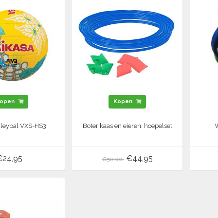
open
Kopen
leybal VXS-HS3
Boter kaas en eieren, hoepelset
W
€24,95
€44,95
€50,00