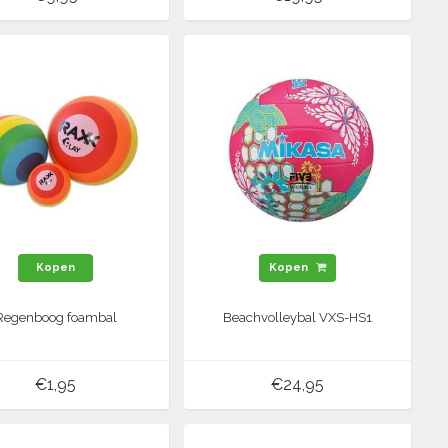
Kopen
Kopen
Regenboog foambal
Beachvolleybal VXS-HS1
€1,95
€24,95