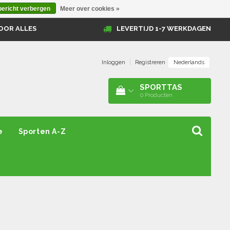
bericht verbergen
Meer over cookies »
OOR ALLES
LEVERTIJD 1-7 WERKDAGEN
Nederlands
Inloggen
|
Registreren
SPORTTAS
0
Producten
e
Sporten A-Z