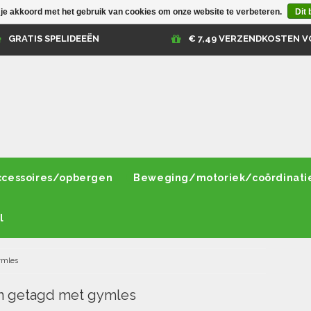
 je akkoord met het gebruik van cookies om onze website te verbeteren.
Dit 
GRATIS SPELIDEEËN
€ 7,49 VERZENDKOSTEN V
ccessoires/opbergen
Beweging/motoriek/coördinati
l
ymles
n getagd met gymles