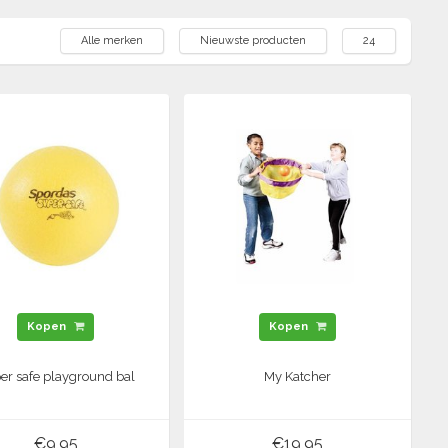
Alle merken
Nieuwste producten
24
Kopen
Kopen
er safe playground bal
My Katcher
€9,95
€19,95