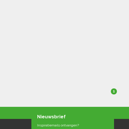
1
Nieuwsbrief
Inspiratiemails ontvangen?