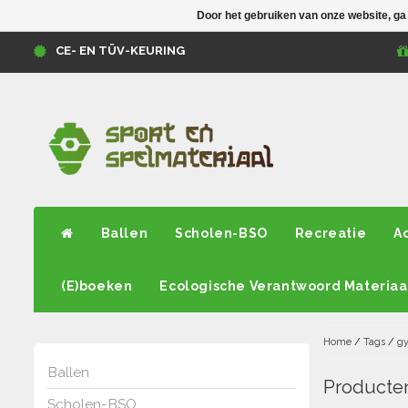
Door het gebruiken van onze website, ga
CE- EN TÜV-KEURING
Ballen
Scholen-BSO
Recreatie
A
(E)boeken
Ecologische Verantwoord Materiaa
Home
/
Tags
/
g
Ballen
Producte
Scholen-BSO