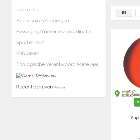
Recreatie
Accessoires/opbergen
Beweging/motoriek/coördinatie
Sporten A-Z
(E)boeken
Ecologische Verantwoord Materiaal
Recent bekeken
Wissen
K
Supe