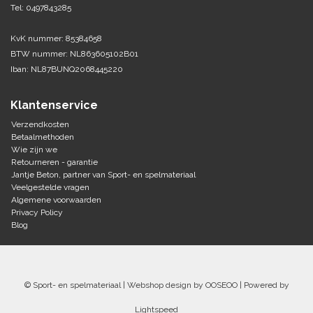
Tel: 0497843285
KvK nummer: 85384658
BTW nummer: NL863605102B01
Iban: NL87BUNQ2068445220
Klantenservice
Verzendkosten
Betaalmethoden
Wie zijn we
Retourneren - garantie
Jantje Beton, partner van Sport- en spelmateriaal
Veelgestelde vragen
Algemene voorwaarden
Privacy Policy
Blog
© Sport- en spelmateriaal | Webshop design by
OOSEOO
| Powered by
Lightspeed