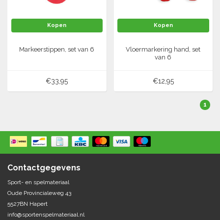
Tennis-Squash
Kopen
Kopen
Vechtsport
Markeerstippen, set van 6
Vloermarkering hand, set
van 6
Voetbal
Doelen
€33,95
€12,95
Verzorging
Volleybal
Voetballen
1
Overige/training
Zwemsport
Contactgegevens
Sport- en spelmateriaal
Oude Provincialeweg 43
5527BN Hapert
info@sportenspelmateriaal.nl