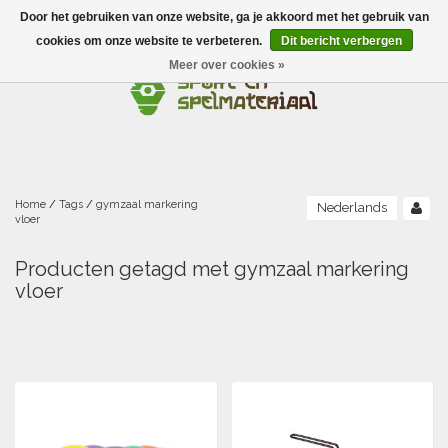
Door het gebruiken van onze website, ga je akkoord met het gebruik van
Menu
cookies om onze website te verbeteren.
Dit bericht verbergen
Meer over cookies »
Ballen
Foamballen met huid
Scholen-BSO
Balanceren
Foamballen zonder huid
Recreatie
Buitenspelen
Bouwen/constructie
Accessoires/opbergen
Foamballen gecoat
Home
/
Tags
/
gymzaal markering
Nederlands
vloer
Conditie/coördinatie
Camping
Beweging/motoriek/coördinatie
Gezelschapsspellen
Luchtgevulde ballen
Producten getagd met gymzaal markering
vloer
Fijne motoriek/tastbaar
Fluiten
Sporten A-Z
Jongleren-circusmateriaal
Gooien-vangen-werpen
Voetballen
Atletiek
Grove motoriek/beweging
(E)boeken
Hesjes, banden en lintjes
Sport- en speldagen
Mikken
Overige speelballen
Badminton
Ecologische Verantwoord Materiaal
Speciale educatie
Meten/tellen
Zwemmen en Waterpret
Rijden
Basketbal
Opbergen
Water en zand