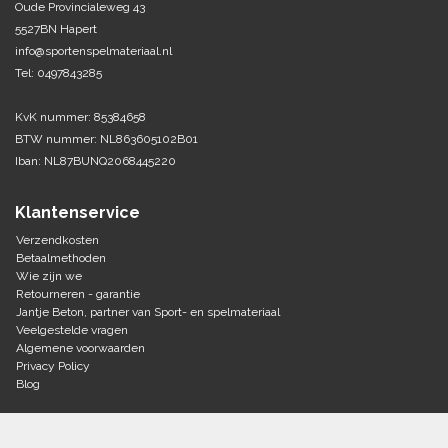
Oude Provincialeweg 43
5527BN Hapert
Tennis-Squash
info@sportenspelmateriaal.nl
Tel: 0497843285
Vechtsport
KvK nummer: 85384658
Voetbal
BTW nummer: NL863605102B01
Doelen
Iban: NL87BUNQ2068445220
Verzorging
Volleybal
Voetballen
Klantenservice
Overige/training
Zwemsport
Verzendkosten
Betaalmethoden
Wie zijn we
Retourneren - garantie
Jantje Beton, partner van Sport- en spelmateriaal
Veelgestelde vragen
Algemene voorwaarden
Privacy Policy
Blog