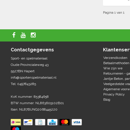
Pagina 1 van 1
Contactgegevens
Klantenser
Verzendkosten
Sport- en spelmateriaal
Betaalmethoden
Oude Provincialeweg 43
Wie zijn we
5527BN Hapert
Retourneren - ga
info@sportenspelmateriaal.nl
Jantje Beton, par
Tel: 0497843285
Veelgestelde vr
Algemene voorw
Privacy Policy
KvK nummer: 85384658
Blog
BTW nummer: NL863605102B01
Iban: NL87BUNQ2068445220