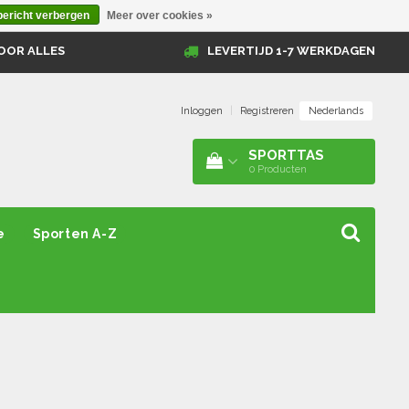
bericht verbergen
Meer over cookies »
OOR ALLES
LEVERTIJD 1-7 WERKDAGEN
Nederlands
Inloggen
|
Registreren
SPORTTAS
0
Producten
e
Sporten A-Z