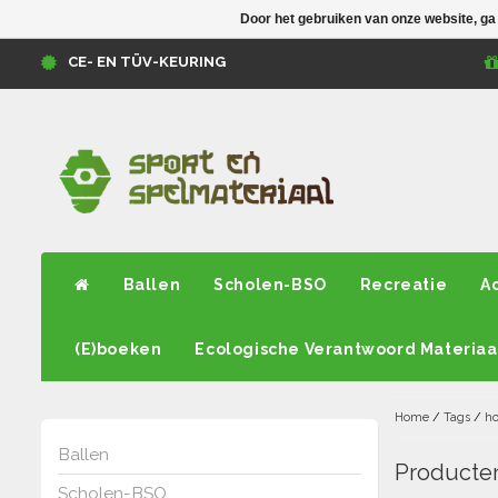
Door het gebruiken van onze website, ga
CE- EN TÜV-KEURING
Ballen
Scholen-BSO
Recreatie
A
(E)boeken
Ecologische Verantwoord Materiaa
Home
/
Tags
/
ho
Ballen
Producten
Scholen-BSO