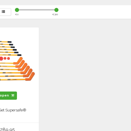
€
0
€
300
open
Set Supersafe®
289,95