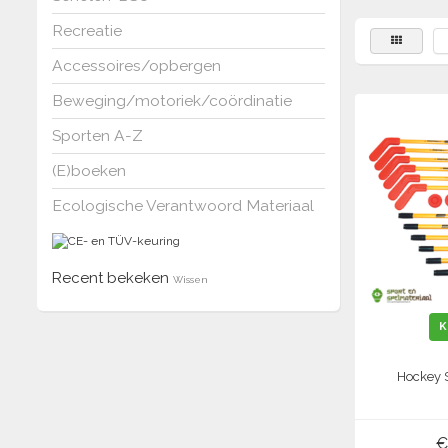
Recreatie
Accessoires/opbergen
Beweging/motoriek/coördinatie
Sporten A-Z
(E)boeken
Ecologische Verantwoord Materiaal
Recent bekeken
Wissen
K
Hockey 
€