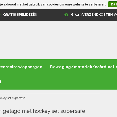
 je akkoord met het gebruik van cookies om onze website te verbeteren.
Dit 
GRATIS SPELIDEEËN
€ 7,49 VERZENDKOSTEN V
ccessoires/opbergen
Beweging/motoriek/coördinati
l
ckey set supersafe
 getagd met hockey set supersafe