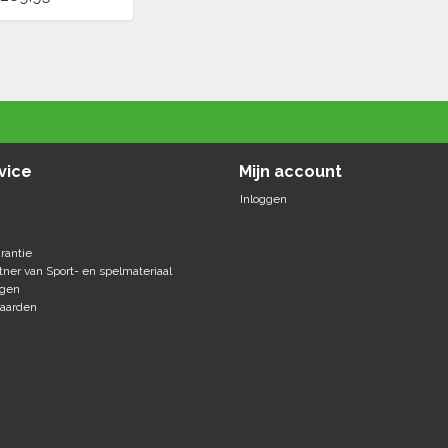
vice
Mijn account
Inloggen
rantie
tner van Sport- en spelmateriaal
agen
aarden