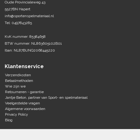
Oude Provincialeweg 43
5527BN Hapert
Tennis-Squash
info@sportenspelmateriaal.nl
Tel: 0497843285
Vechtsport
KvK nummer: 85384658
Voetbal
BTW nummer: NL863605102B01
Doelen
Iban: NL87BUNQ2068445220
Verzorging
Volleybal
Voetballen
Klantenservice
Overige/training
Zwemsport
Verzendkosten
Betaalmethoden
Wie zijn we
Retourneren - garantie
Jantje Beton, partner van Sport- en spelmateriaal
Veelgestelde vragen
Algemene voorwaarden
Privacy Policy
Blog