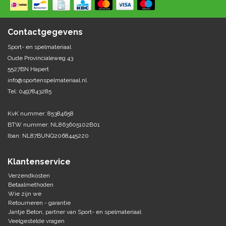
Springen
Fitness
Pionnen, hoepels en markering
Teamspelen
Bootcamp / hiit
Contactgegevens
Krachttraining
Golf
Sport- en spelmateriaal
Pompen
Sportschool/fysiotherapeut
Matten
Oude Provincialeweg 43
Thuis trainen
Handbal
5527BN Hapert
Overige
info@sportenspelmateriaal.nl
Tel: 0497843285
Hockey
Veiligheid en eerste hulp
KvK nummer: 85384658
Honkbal-Softbal-Beeball
Dobbelstenen
BTW nummer: NL863605102B01
Handschoenen
Iban: NL87BUNQ2068445220
Slagmateriaal
Korfbal
Ballen
Honken/ statieven
Klantenservice
Lacrosse
Overige/training
Verzendkosten
Betaalmethoden
Wie zijn we
Rugby/ American football
Retourneren - garantie
Jantje Beton, partner van Sport- en spelmateriaal
Tafeltennis
Veelgestelde vragen